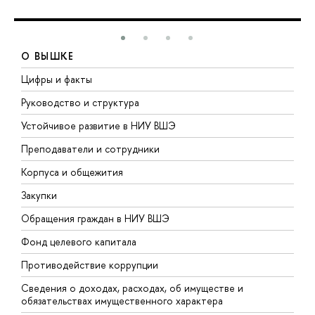
О ВЫШКЕ
Цифры и факты
Л
Руководство и структура
Д
Устойчивое развитие в НИУ ВШЭ
О
Преподаватели и сотрудники
П
Корпуса и общежития
В
Закупки
П
Обращения граждан в НИУ ВШЭ
А
Фонд целевого капитала
Д
Противодействие коррупции
Ц
Сведения о доходах, расходах, об имуществе и
Б
обязательствах имущественного характера
О