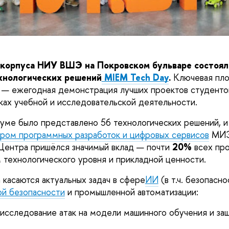
 корпуса НИУ ВШЭ на Покровском бульваре состоял
хнологических решений
MIEM Tech Day
.
Ключевая пло
у — ежегодная демонстрация лучших проектов студент
ках учебной и исследовательской деятельности.
руме было представлено 56 технологических решений, и
ром программных разработок и цифровых сервисов
МИЭ
Центра пришёлся значимый вклад — почти
20%
всех про
 технологического уровня и прикладной ценности.
 касаются актуальных задач в сфере
ИИ
(в т.ч. безопасно
й безопасности
и промышленной автоматизации:
исследование атак на модели машинного обучения и за