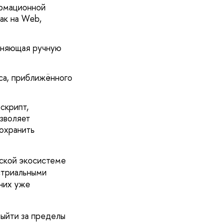
ормационной
ак на Web,
меняющая ручную
са, приближённого
скрипт,
зволяет
сохранить
еской экосистеме
стриальными
них уже
выйти за пределы