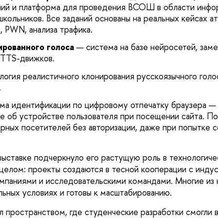
аний и платформа для проведения ВСОШ в области инф
кольников. Все заданий основаны на реальных кейсах ат
 PWN, анализа трафика.
ированного голоса
— система на базе нейросетей, за
 TTS-движков.
логия реалистичного клонирования русскоязычного голо
.
ма идентификации по цифровому отпечатку браузера — 
 об устройстве пользователя при посещении сайта. По
орных посетителей без авторизации, даже при попытке 
выставке подчеркнуло его растущую роль в технологич
елом: проекты создаются в тесной кооперации с инду
мпаниями и исследовательскими командами. Многие из 
льных условиях и готовы к масштабированию.
л пространством, где студенческие разработки смогли 