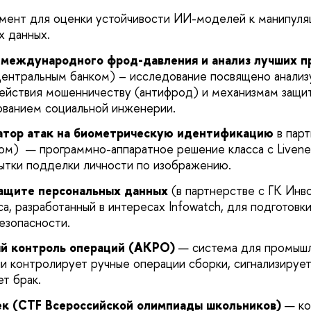
мент для оценки устойчивости ИИ-моделей к манипуля
 данных.
 международного фрод-давления и анализ лучших п
Центральным банком) – исследование посвящено анали
ействия мошенничеству (антифрод) и механизмам защи
ованием социальной инженерии.
ратор атак на биометрическую идентификацию
в пар
м) — программно-аппаратное решение класса с Livenes
ытки подделки личности по изображению.
защите персональных данных
(в партнерстве с ГК Ин
а, разработанный в интересах Infowatch, для подготовк
езопасности.
й контроль операций (АКРО)
— система для промышл
и контролирует ручные операции сборки, сигнализирует
т брак.
ек (CTF Всероссийской олимпиады школьников)
— ко