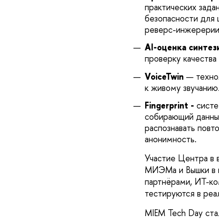
практических зад
безопасности для ш
реверс-инжерерии,
AI-оценка синтез
проверку качества
VoiceTwin
— техно
к живому звучанию
Fingerprint -
cисте
собирающий данные
распознавать повт
анонимность.
Участие Центра в 
МИЭМа и Вышки в ц
партнёрами, ИТ-ко
тестируются в реа
MIEM Tech Day ста