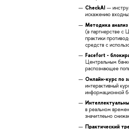
CheckAI
— инстру
искажению входных
Методика анализ
(в партнерстве с 
практики противод
средств с использ
Facefort - блоки
Центральным банко
распознающее поп
Онлайн-курс по 
интерактивный курс
информационной б
Интеллектуальны
в реальном времен
значитлеьно снижае
Практический тр