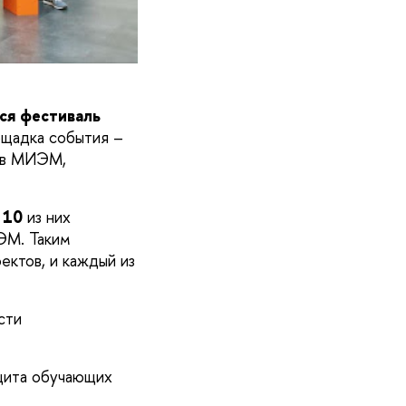
ся фестиваль
щадка события –
ов МИЭМ,
10
из них
М. Таким
ектов, и каждый из
сти
щита обучающих