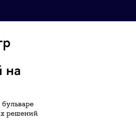
тр
 на
 бульваре
их решений