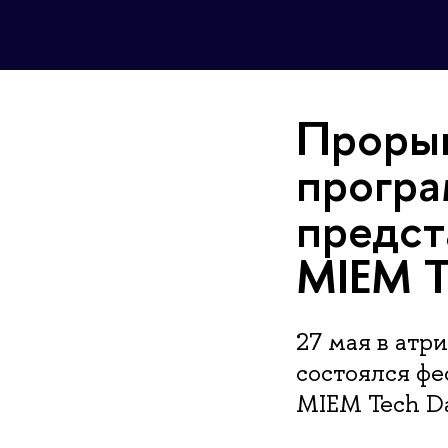
Прорыв
програ
предст
MIEM T
27 мая в ат
состоялся ф
MIEM Tech Da