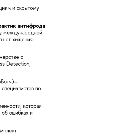
циям и скрытому
рактик антифрода
зу международной
ты от хищения
тнерстве с
s Detection,
воВотч)—
и специалистов по
енности, которая
 об ошибках и
мплект