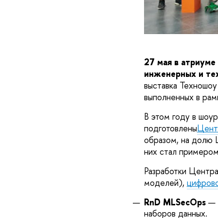
27 мая в атриуме
инженерных и те
выставка Техношо
выполненных в рам
В этом году в шоу
подготовлены
Цент
образом, на долю 
них стал примером
Разработки Центра
моделей),
цифрово
RnD MLSecOps
— 
наборов данных.