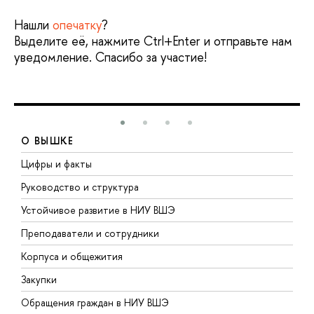
Нашли
опечатку
?
Выделите её, нажмите Ctrl+Enter и отправьте нам
уведомление. Спасибо за участие!
О ВЫШКЕ
Цифры и факты
Л
Руководство и структура
Д
Устойчивое развитие в НИУ ВШЭ
О
Преподаватели и сотрудники
П
Корпуса и общежития
В
Закупки
П
Обращения граждан в НИУ ВШЭ
А