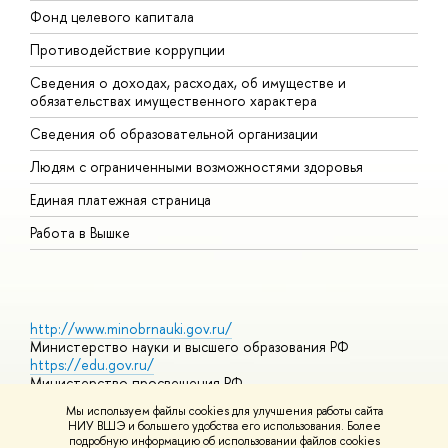
Фонд целевого капитала
Д
Противодействие коррупции
Ц
Сведения о доходах, расходах, об имуществе и
Б
обязательствах имущественного характера
О
Сведения об образовательной организации
О
Людям с ограниченными возможностями здоровья
Единая платежная страница
Работа в Вышке
http://www.minobrnauki.gov.ru/
Министерство науки и высшего образования РФ
https://edu.gov.ru/
Министерство просвещения РФ
https://elearning.hse.ru/mooc
Мы используем файлы cookies для улучшения работы сайта
Массовые открытые онлайн-курсы
НИУ ВШЭ и большего удобства его использования. Более
подробную информацию об использовании файлов cookies