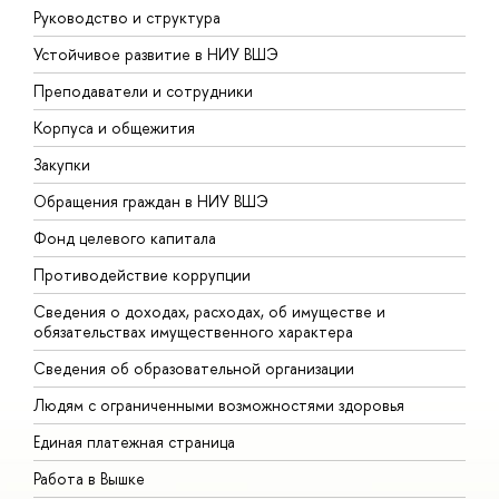
Руководство и структура
Д
Устойчивое развитие в НИУ ВШЭ
О
Преподаватели и сотрудники
П
Корпуса и общежития
В
Закупки
П
Обращения граждан в НИУ ВШЭ
А
Фонд целевого капитала
Д
Противодействие коррупции
Ц
Сведения о доходах, расходах, об имуществе и
Б
обязательствах имущественного характера
О
Сведения об образовательной организации
О
Людям с ограниченными возможностями здоровья
Единая платежная страница
Работа в Вышке