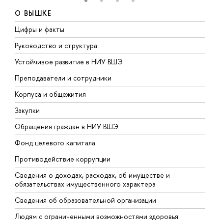
О ВЫШКЕ
Цифры и факты
Л
Руководство и структура
Д
Устойчивое развитие в НИУ ВШЭ
О
Преподаватели и сотрудники
П
Корпуса и общежития
В
Закупки
П
Обращения граждан в НИУ ВШЭ
А
Фонд целевого капитала
Д
Противодействие коррупции
Ц
Сведения о доходах, расходах, об имуществе и
Б
обязательствах имущественного характера
О
Сведения об образовательной организации
О
Людям с ограниченными возможностями здоровья