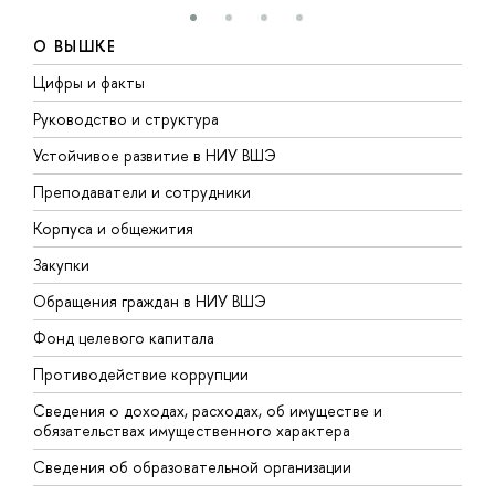
О ВЫШКЕ
Цифры и факты
Л
Руководство и структура
Д
Устойчивое развитие в НИУ ВШЭ
О
Преподаватели и сотрудники
П
Корпуса и общежития
В
Закупки
П
Обращения граждан в НИУ ВШЭ
А
Фонд целевого капитала
Д
Противодействие коррупции
Ц
Сведения о доходах, расходах, об имуществе и
Б
обязательствах имущественного характера
О
Сведения об образовательной организации
О